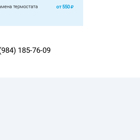
амена термостата
от
550
(984) 185-76-09