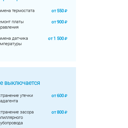
амена термостата
от
550
емонт платы
от
900
правления
амена датчика
от
1 500
емпературы
е выключается
странение утечки
от
600
ладагента
странение засора
от
800
апиллярного
рубопровода