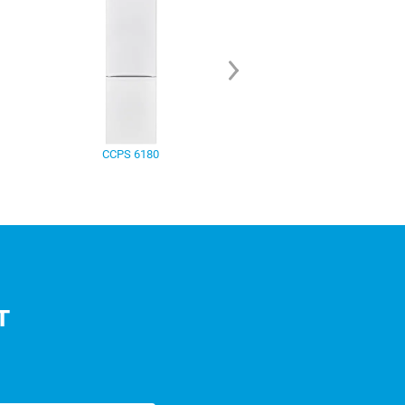
CCPS 6180
CKBF 6200
т