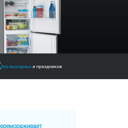
Без выходных
и праздников
еремораживает