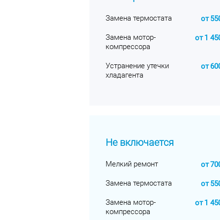
Замена термостата
от
55
Замена мотор-
от
1 45
компрессора
Устранение утечки
от
60
хладагента
Не включается
Мелкий ремонт
от
70
Замена термостата
от
55
Замена мотор-
от
1 45
компрессора