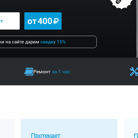
от
400
нт
и на сайте дарим
скидку 15%
Ремонт
за 1 час
Протекает
П