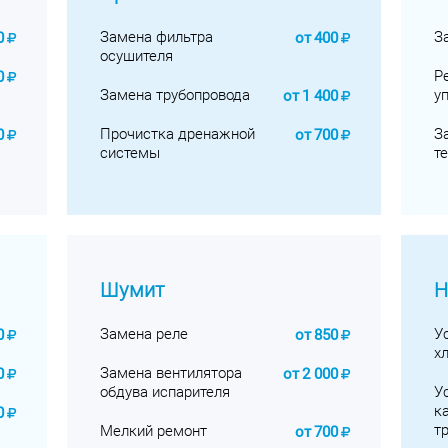
Замена фильтра
З
0
от
400
осушителя
Р
0
Замена трубопровода
у
от
1 400
Прочистка дренажной
З
0
от
700
системы
т
Шумит
Н
Замена реле
У
0
от
850
х
Замена вентилятора
0
от
2 000
обдува испарителя
У
к
0
т
Мелкий ремонт
от
700