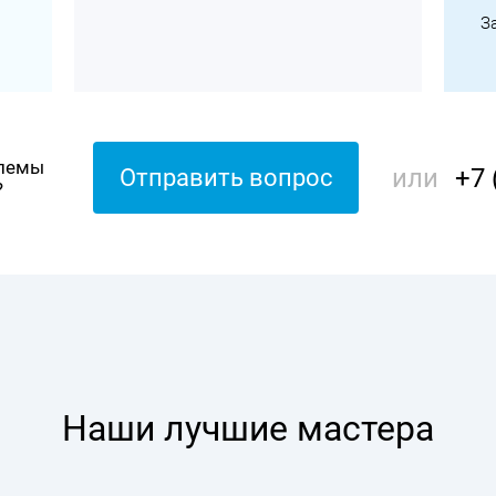
З
блемы
или
+7 
Отправить вопрос
?
Наши лучшие мастера